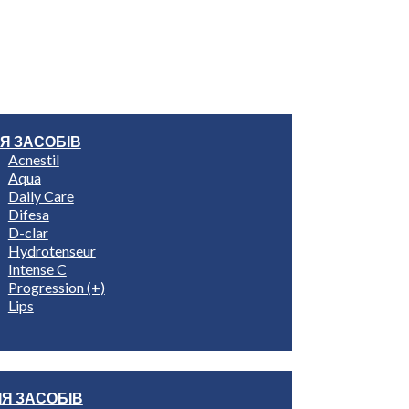
Знайти Rilastil
Пошук на сайті
ІЯ ЗАСОБІВ
Acnestil
Aqua
Daily Care
Difesa
D-clar
Hydrotenseur
Intense C
Progression (+)
Lips
ІЯ ЗАСОБІВ