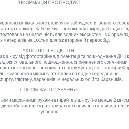
ІНФОРМАЦІЯ ПРО ПРОДУКТ
хуванням мінімального впливу на забруднення водного сере
тор і полімер. Забезпечує зволоження шкіри до 8 годин. Під
отестована на безпечність для водних екосистем і є біорозкл
х матеріалів на 100% підлягає вторинній переробці.
АКТИВНІ ІНГРЕДІЄНТИ:
 шкіру від фотостаріння, пігментації та пошкодження ДНК к
 від окислювального пошкодження, спричиненого сонячним
ислота інтенсивно зволожує та підтримує пружність шкіри; Фо
дні компоненти мінімізують вплив на водне середовище.
спирту, глютену, парабенів, мінеральних олій та барвників.
СПОСІБ ЗАСТОСУВАННЯ:
кими масажними рухами втирайте в шкіру (не менше 2 мг/см2)
одини або частіше у разі тривалого сонячного впливу, інтенс
купанння.