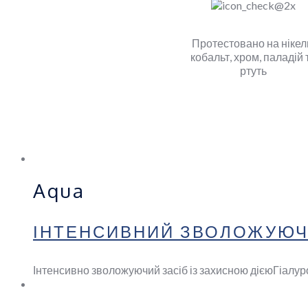
Протестовано на нікел
кобальт, хром, паладій 
ртуть
Aqua
ІНТЕНСИВНИЙ ЗВОЛОЖУЮЧ
Інтенсивно зволожуючий засіб із захисною дією
Гіалур