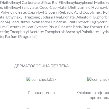
iethylhexyl Carbonate; Silica; Bis-Ethylhexyloxyphenol Methoxyp
e; Ethylhexyl Salicylate; Coco-Caprylate; Diethylamino Hydroxy
 Polyricinoleate; Capryloyl Glycerin/Sebacic Acid Copolymer; Pol
te; Ethylhexyl Triazone; Sodium Hyaluronate; Allantoin; Euphorbi
coa) Seed Butter; Schisandra Chinensis Fruit Extract; Diglycerin
num Ostruthium Leaf Extract; Pinus Pinaster Bark/Bud Extract; Ce
cerin; Tocopheryl Acetate; Tocopherol; Ascorbyl Palmitate; Hyd
e; Parfum (Fragrance).
ДЕРМАТОЛОГІЧНА БЕЗПЕКА
Гіпоалергенно
Клінічно та офтал
протестов