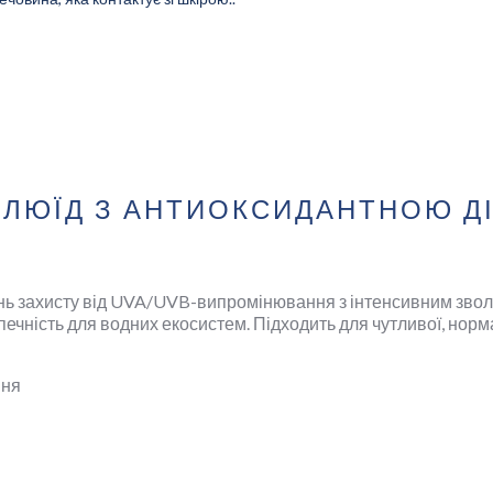
English
Захист від сонця
ИДАНТНОЮ ДІЄЮ
 ФЛЮЇД З АНТИОКСИДАНТНОЮ Д
пінь захисту від UVA/UVB-випромінювання з інтенсивним зво
ечність для водних екосистем. Підходить для чутливої, норма
ння