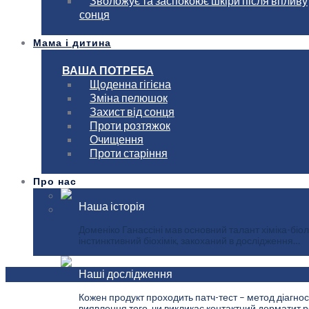
Зволожує та заспокоює шкіри після впливу
сонця
Мама і дитина
ВАША ПОТРЕБА
Щоденна гігієна
Зміна пелюшок
Захист від сонця
Проти розтяжок
Очищення
Проти старіння
Про нас
Наша історія
Доменіко Ганассіні мав основний талант хіміка-біол
інстинктивний біохімік, закоханий в дослідження…
Наші дослідження
Кожен продукт проходить патч-тест – метод діагнос
виявлення того, чи викликає контактний дерматит ре