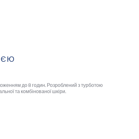
ІЄЮ
ложенням до 8 годин. Розроблений з турботою
льної та комбінованої шкіри.