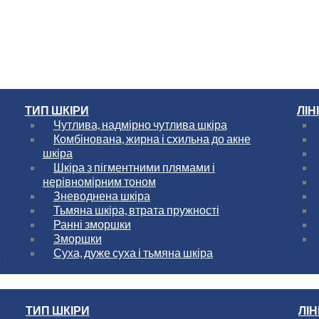
ТИП ШКІРИ
ЛІН
Чутлива, надмірно чутлива шкіра
Комбінована, жирна і схильна до акне
шкіра
Шкіра з пігментними плямами і
нерівномірним тоном
Зневоднена шкіра
Тьмяна шкіра, втрата пружності
Ранні зморшки
Зморшки
Суха, дуже суха і тьмяна шкіра
ТИП ШКІРИ
ЛІН