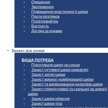
Очищення
Зволоження
Підвищення еластичності шкіри
Проти розтяжок
Підлітковий вік
Вагітність
Догляд за руками
Захист від сонця
ВАША ПОТРЕБА
Підготувати шкіру до сонця
Захист чутливої шкіри немовлят
Захист зрілої шкіри
Захист жирної і комбінованої шкіри
Захист та вирівнювання недоліків шкіри
Захист гіперчутливої та схильної до алергії
шкіри
Захист шкіри обличчя
Захист шкіри тіла