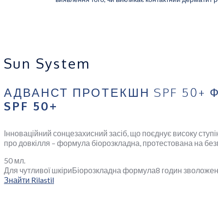
АДВАНСТ ПРОТЕКШН SPF 50+ ФЛЮЇД З АНТИОКС
Sun System
АДВАНСТ ПРОТЕКШН SPF 50+
SPF 50+
Інноваційний сонцезахисний засіб, що поєднує високу сту
про довкілля – формула біорозкладна, протестована на безп
50 мл.
Для чутливої шкіри
Біорозкладна формула
8 годин зволоже
Знайти Rilastil