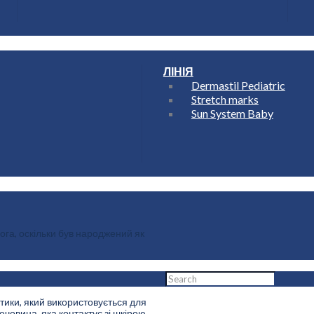
ЛІНІЯ
Dermastil Pediatric
Stretch marks
Sun System Baby
ога, оскільки був народжений як
тики, який використовується для
Home
човина, яка контактує зі шкірою..