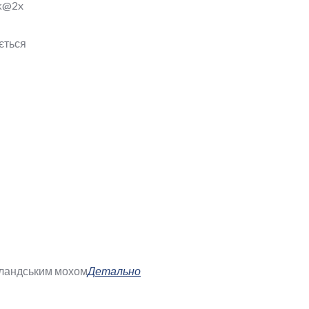
ється
ірландським мохом
Детально