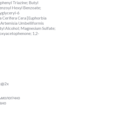
henyl Triazine; Butyl
benzoyl Hexyl Benzoate;
yglyceryl-6
a Cerifera Cera [Euphorbia
; Artemisia Umbelliformis
tyl Alcohol; Magnesium Sulfate;
roxyacetophenone; 1,2-
ьмологічно
ано