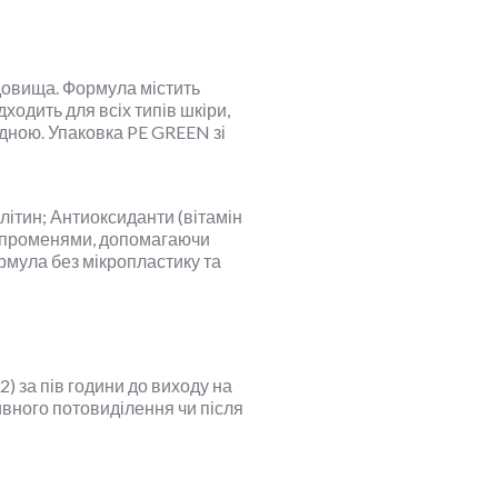
довища. Формула містить
ходить для всіх типів шкіри,
адною. Упаковка PE GREEN зі
літин; Антиоксиданти (вітамін
и променями, допомагаючи
рмула без мікропластику та
 за пів години до виходу на
ивного потовиділення чи після