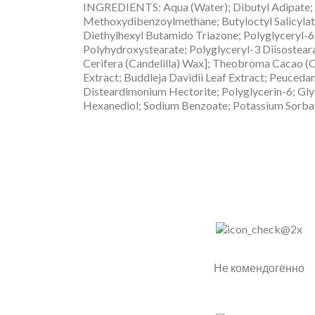
INGREDIENTS: Aqua (Water); Dibutyl Adipate; D
Methoxydibenzoylmethane; Butyloctyl Salicylat
Diethylhexyl Butamido Triazone; Polyglyceryl-6
Polyhydroxystearate; Polyglyceryl-3 Diisosteara
Cerifera (Candelilla) Wax]; Theobroma Cacao (Co
Extract; Buddleja Davidii Leaf Extract; Peuceda
Disteardimonium Hectorite; Polyglycerin-6; Gly
Hexanediol; Sodium Benzoate; Potassium Sorbat
Не комендогенно