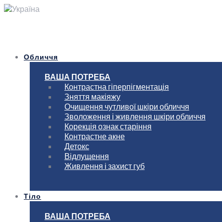
Україна
Обличчя
ВАША ПОТРЕБА
Контрастна гіперпігментація
Зняття макіяжу
Очищення чутливої шкіри обличчя
Зволоження і живлення шкіри обличчя
Корекція ознак старіння
Контрастне акне
Детокс
Відлущення
Живлення і захист губ
Тіло
ВАША ПОТРЕБА