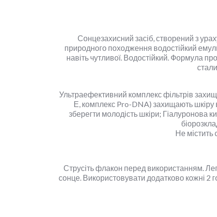
Сонцезахисний засіб, створений з ура
природного походження водостійкий емульга
навіть чутливої. Водостійкий. Формула пр
стали
Ультраефективний комплекс фільтрів захищає
Е, комплекс Pro-DNA) захищають шкіру
зберегти молодість шкіри; Гіалуронова к
біорозкла
Не містить 
Струсіть флакон перед використанням. Лег
сонце. Використовувати додатково кожні 2 г