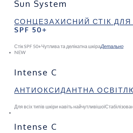
Sun System
СОНЦЕЗАХИСНИЙ СТІК ДЛЯ
SPF 50+
Стік SPF 50+
Чутлива та делікатна шкіра
Детально
NEW
Intense C
АНТИОКСИДАНТНА ОСВІТЛЮ
Для всіх типів шкіри навіть найчутливішої
Стабілізова
Intense C