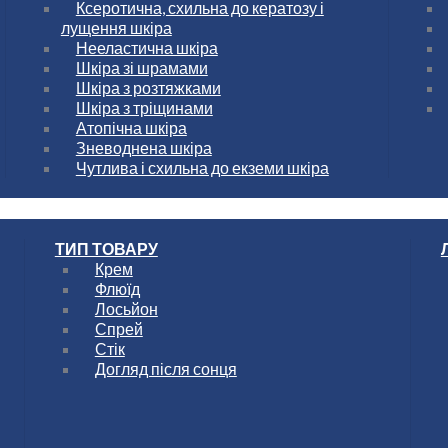
Ксеротична, схильна до кератозу і
лущення шкіра
Нееластична шкіра
Шкіра зі шрамами
Шкіра з розтяжками
Шкіра з тріщинами
Атопічна шкіра
Зневоднена шкіра
Чутлива і схильна до екземи шкіра
ТИП ТОВАРУ
Крем
Флюїд
Лосьйон
Спрей
Стік
Догляд після сонця