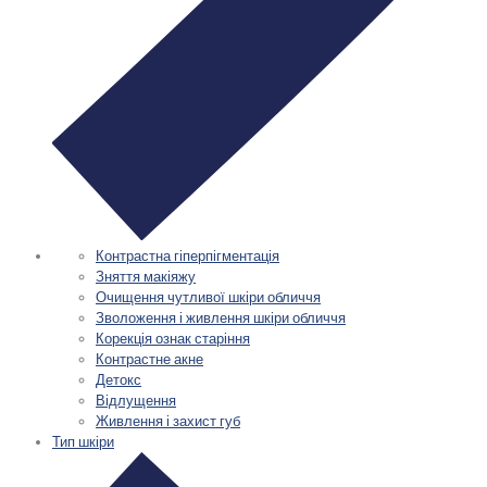
Контрастна гіперпігментація
Зняття макіяжу
Очищення чутливої шкіри обличчя
Зволоження і живлення шкіри обличчя
Корекція ознак старіння
Контрастне акне
Детокс
Відлущення
Живлення і захист губ
Тип шкіри