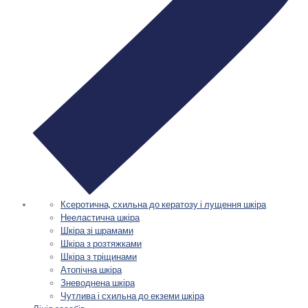
Ксеротична, схильна до кератозу і лущення шкіра
Нееластична шкіра
Шкіра зі шрамами
Шкіра з розтяжками
Шкіра з тріщинами
Атопічна шкіра
Зневоднена шкіра
Чутлива і схильна до екземи шкіра