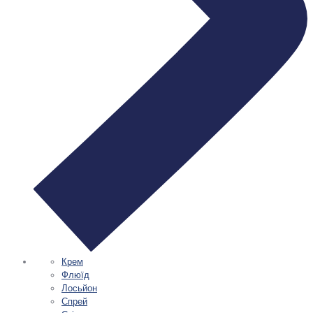
Крем
Флюїд
Лосьйон
Спрей