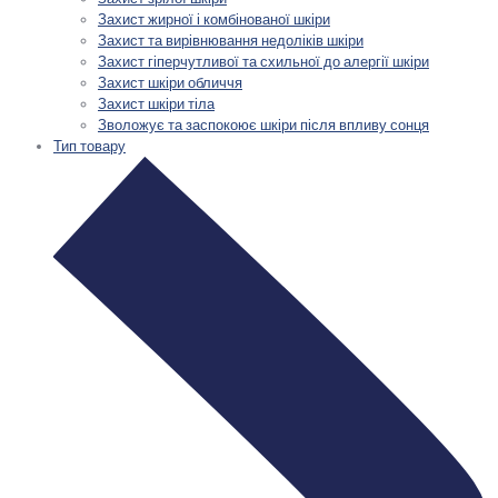
Захист жирної і комбінованої шкіри
Захист та вирівнювання недоліків шкіри
Захист гіперчутливої та схильної до алергії шкіри
Захист шкіри обличчя
Захист шкіри тіла
Зволожує та заспокоює шкіри після впливу сонця
Тип товару