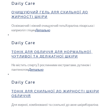
Daily Care
ОЧИЩУЮЧИЙ ГЕЛЬ ДЛЯ СХИЛЬНОЇ ДО
ЖИРНОСТІ ШКІРИ
Освіжаючий і ніжний очищуючий гель
Кораліна лікарська і
каприоліл гліцин
Детально
Daily Care
ТОНІК ДЛЯ ОБЛИЧЧЯ ДЛЯ НОРМАЛЬНОЇ,
ЧУТЛИВОЇ ТА ДЕЛІКАТНОЇ ШКІРИ
Не містить спирту
З рослинними екстрактами, рутином і
пантенолом
Детально
Daily Care
ТОНІК ДЛЯ СХИЛЬНОЇ ДО ЖИРНОСТІ ШКІРИ
ОБЛИЧЧЯ
Для жирної, комбінованої та схильної до акне шкіри
Кораліна