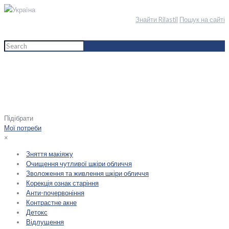
Україна
Знайти Rilastil
Пошук на сайті
Home
English
Обличчя
Мої потреби
Очищення чутливої шкіри обличчя
Підібрати
Мої потреби
×
Зняття макіяжу
Очищення чутливої шкіри обличчя
Зволоження та живлення шкіри обличчя
Корекція ознак старіння
Анти-почервоніння
Контрастне акне
Детокс
Відлущення