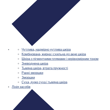
Чутлива, надмірно чутлива шкіра
Комбінована, жирна і схильна до акне шкіра
Шкіра з пігментними плямами і нерівномірним тоном
Зневоднена шкіра
Тьмяна шкіра, втрата пружності
Ранні зморшки
Зморшки
Суха, дуже суха і тьмяна шкіра
Лінія засобів