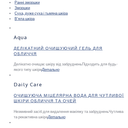
Ранні зморшки
Зморшки
Суха, дуже суха і тьмяна шкіра
В'яла шкіра
Aqua
ДЕЛІКАТНИЙ ОЧИЩУЮЧИЙ ГЕЛЬ ДЛЯ
ОБЛИЧЧЯ
Делікатно очищає шкіру від забруднень
Підходить для будь-
якого типу шкіри
Детально
Daily Care
ОЧИЩУЮЧА МІЦЕЛЯРНА ВОДА ДЛЯ ЧУТЛИВОЇ
ШКІРИ ОБЛИЧЧЯ ТА ОЧЕЙ
Незмивний засіб для видалення макіяжу та забруднень
Чутлива
та рекактивна шкіра
Детально