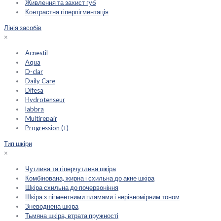
Живлення та захист губ
Контрастна гіперпігментація
Лінія засобів
×
Acnestil
Aqua
D-clar
Daily Care
Difesa
Hydrotenseur
labbra
Multirepair
Progression (+)
Тип шкіри
×
Чутлива та гіперчутлива шкіра
Комбінована, жирна і схильна до акне шкіра
Шкіра схильна до почервоніння
Шкіра з пігментними плямами і нерівномірним тоном
Зневоднена шкіра
Тьмяна шкіра, втрата пружності