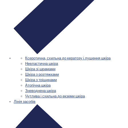
Ксеротична, схильна до кератозу і лущення шкіра
Нееластична шкіра
Шкіра зі шрамами
Шкіра з розтяжками
Шкіра з тріщинами
Атопічна шкіра
Зневоднена шкіра
Чутлива і схильна до екземи шкіра
Лінія засобів