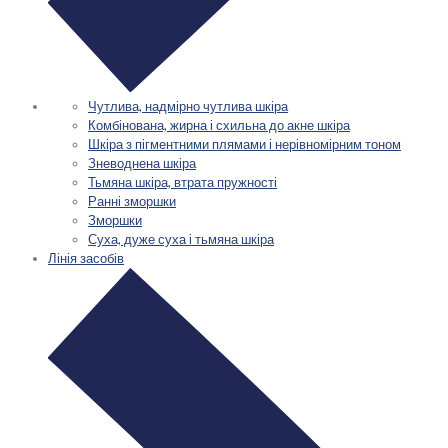
Чутлива, надмірно чутлива шкіра
Комбінована, жирна і схильна до акне шкіра
Шкіра з пігментними плямами і нерівномірним тоном
Зневоднена шкіра
Тьмяна шкіра, втрата пружності
Ранні зморшки
Зморшки
Суха, дуже суха і тьмяна шкіра
Лінія засобів