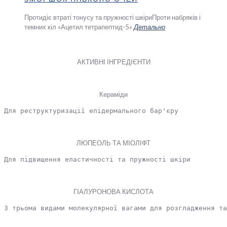
Протидіє втраті тонусу та пружності шкіри
Проти набряків і
темних кіл «Ацетил тетрапептид-5»
Детально
АКТИВНІ ІНГРЕДІЄНТИ
Кераміди
Для реструктуризації епідермального бар'єру
ЛЮПЕОЛЬ ТА МІОЛІФТ
Для підвищення еластичності та пружності шкіри
ГІАЛУРОНОВА КИСЛОТА
З трьома видами молекулярної вагами для розгладження та