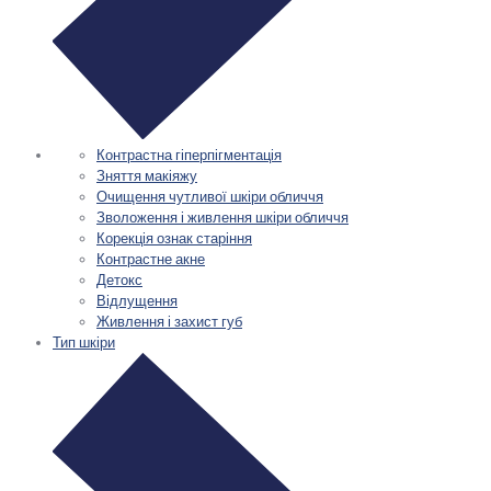
Контрастна гіперпігментація
Зняття макіяжу
Очищення чутливої шкіри обличчя
Зволоження і живлення шкіри обличчя
Корекція ознак старіння
Контрастне акне
Детокс
Відлущення
Живлення і захист губ
Тип шкіри