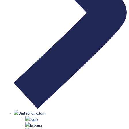
United Kingdom
Italia
España