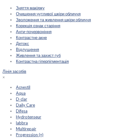
Зняття макіяжу
Очищення чутливої шкіри обличчя
Зволоження та живлення шкіри обличчя
Корекція ознак старіння
Анти-почервоніння
Контрастне акне
Детокс
Відлущення
Живлення та захист губ
Контрастна гіперпігментація
Лінія засобів
×
Acnestil
Aqua
D-clar
Daily Care
Difesa
Hydrotenseur
labbra
Multirepair
Progression (+)