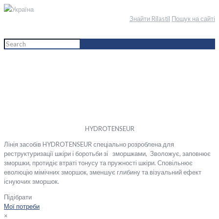
Україна
Знайти Rilastil
Пошук на сайті
Home
English
Обличчя
Лінія засобів
Hydrotenseur
HYDROTENSEUR
Лінія засобів HYDROTENSEUR спеціально розроблена для
реструктуризації шкіри і боротьби зі зморшками, Зволожує, заповнює
зморшки, протидіє втраті тонусу та пружності шкіри. Сповільнює
еволюцію мімічних зморшок, зменшує глибину та візуальний ефект
існуючих зморшок.
Підібрати
Мої потреби
×