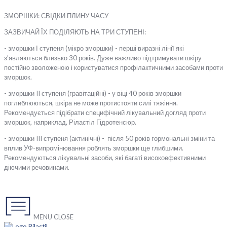
ЗМОРШКИ: СВІДКИ ПЛИНУ ЧАСУ
ЗАЗВИЧАЙ ЇХ
ПОДІЛЯЮТЬ НА ТРИ СТУПЕНІ:
- зморшки І ступеня (мікро зморшки) - перші виразні лінії які
з’являються близько 30 років. Дуже важливо підтримувати шкіру
постійно зволоженою і користуватися профілактичними засобами проти
зморшок.
- зморшки II ступеня (гравітаційні) - у віці 40 років зморшки
поглиблюються, шкіра не може протистояти силі тяжіння.
Рекомендується підібрати специфічний лікувальний догляд проти
зморшок, наприклад, Ріластіл Гідротенсюр.
- зморшки III ступеня (актинічні) - після 50 років гормональні зміни та
вплив УФ-випромінювання роблять зморшки ще глибшими.
Рекомендуються лікувальні засоби, які багаті високоефективними
діючими речовинами.
MENU
CLOSE