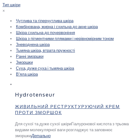
Тип шкіри
×
Чутлива та гіперчутлива шкіра
Комбінована, жирна і схильна до акне шкіра
Шкіра схильна до почервоніння
Шкіра з пігментними плямами і нерівномірним тоном
Зневоднена шкіра
Тьмяна шкіра, втрата пружності
Ранні зморшки
Зморшки
Суха, дуже суха і тьмяна шкіра
В'яла шкіра
Hydrotenseur
ЖИВИЛЬНИЙ РЕСТРУКТУРУЮЧИЙ КРЕМ
ПРОТИ ЗМОРШОК
Для сухої та дуже сухої шкіри
Гіалуронової кислота з трьома
видами молекулярної ваги розгладжує та заповнює
зморшки
Детально