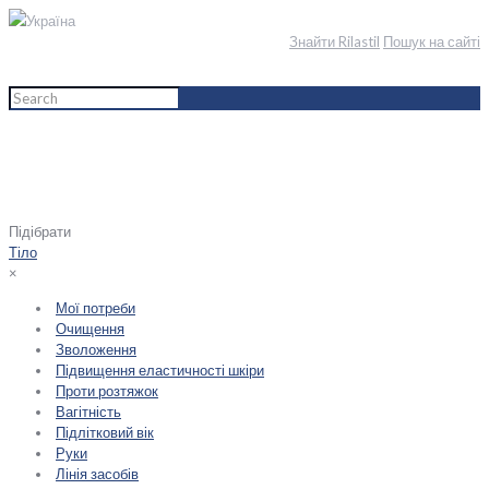
Україна
Знайти Rilastil
Пошук на сайті
Home
English
Обличчя
Тип шкіри
Підібрати
Тіло
×
Мої потреби
Очищення
Зволоження
Підвищення еластичності шкіри
Проти розтяжок
Вагітність
Підлітковий вік
Руки
Лінія засобів