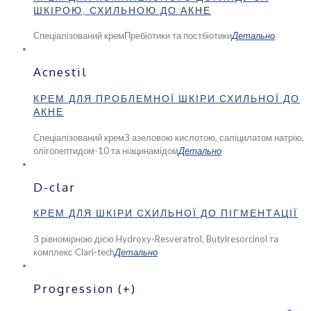
ШКІРОЮ, СХИЛЬНОЮ ДО АКНЕ
Спеціалізований крем
Пребіотики та постбіотики
Детально
Acnestil
КРЕМ ДЛЯ ПРОБЛЕМНОЇ ШКІРИ СХИЛЬНОЇ ДО
АКНЕ
Спеціалізований крем
З азеловою кислотою, саліцилатом натрію,
олігопептидом-10 та ніацинамідом
Детально
D-clar
КРЕМ ДЛЯ ШКІРИ СХИЛЬНОЇ ДО ПІГМЕНТАЦІЇ
З рівномірною дією
Hydroxy-Resveratrol, Butylresorcinol та
комплекс Clari-tech
Детально
Progression (+)