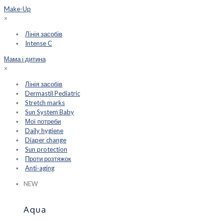
Make-Up
×
Лінія засобів
Intense C
Мама і дитина
×
Лінія засобів
Dermastil Pediatric
Stretch marks
Sun System Baby
Мої потреби
Daily hygiene
Diaper change
Sun protection
Проти розтяжок
Anti-aging
NEW
Aqua