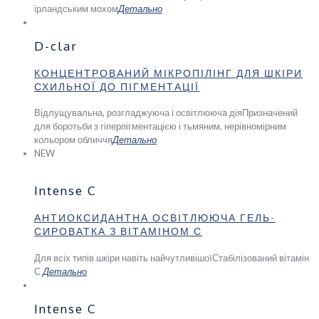
ірландським мохом
Детально
D-clar
КОНЦЕНТРОВАНИЙ МІКРОПІЛІНГ ДЛЯ ШКІРИ
СХИЛЬНОЇ ДО ПІГМЕНТАЦІЇ
Відлущувальна, розгладжуюча і освітлююча дія
Призначений
для боротьби з гіперпігментацією і тьмяним, нерівномірним
кольором обличчя
Детально
NEW
Intense C
АНТИОКСИДАНТНА ОСВІТЛЮЮЧА ГЕЛЬ-
СИРОВАТКА З ВІТАМІНОМ С
Для всіх типів шкіри навіть найчутливішої
Стабілізований вітамін
С
Детально
Intense C