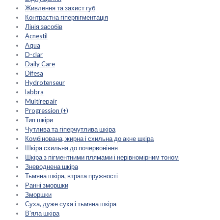
Живлення та захист губ
Контрастна гіперпігментація
Лінія засобів
Acnestil
Aqua
D-clar
Daily Care
Difesa
Hydrotenseur
labbra
Multirepair
Progression (+)
Тип шкіри
Чутлива та гіперчутлива шкіра
Комбінована, жирна і схильна до акне шкіра
Шкіра схильна до почервоніння
Шкіра з пігментними плямами і нерівномірним тоном
Зневоднена шкіра
Тьмяна шкіра, втрата пружності
Ранні зморшки
Зморшки
Суха, дуже суха і тьмяна шкіра
В'яла шкіра