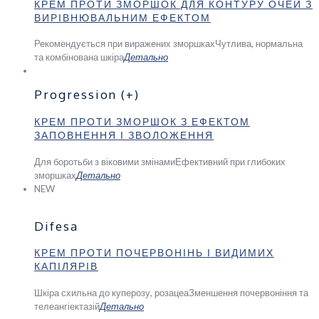
КРЕМ ПРОТИ ЗМОРШОК ДЛЯ КОНТУРУ ОЧЕЙ З
ВИРІВНЮВАЛЬНИМ ЕФЕКТОМ
Рекомендується при виражених зморшках
Чутлива, нормальна
та комбінована шкіра
Детально
Progression (+)
КРЕМ ПРОТИ ЗМОРШОК З ЕФЕКТОМ
ЗАПОВНЕННЯ І ЗВОЛОЖЕННЯ
Для боротьби з віковими змінами
Ефективний при глибоких
зморшках
Детально
NEW
Difesa
КРЕМ ПРОТИ ПОЧЕРВОНІНЬ І ВИДИМИХ
КАПІЛЯРІВ
Шкіра схильна до куперозу, розацеа
Зменшення почервоніння та
телеангіектазій
Детально