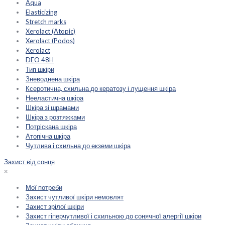
Aqua
Elasticizing
Stretch marks
Xerolact (Atopic)
Xerolact (Podos)
Xerolact
DEO 48H
Тип шкіри
Зневоднена шкіра
Ксеротична, схильна до кератозу і лущення шкіра
Нееластична шкіра
Шкіра зі шрамами
Шкіра з розтяжками
Потріскана шкіра
Атопічна шкіра
Чутлива і схильна до екземи шкіра
Захист від сонця
×
Мої потреби
Захист чутливої шкіри немовлят
Захист зрілої шкіри
Захист гіперчутливої і схильною до сонячної алергії шкіри