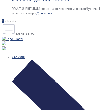
P.P.A.T.® PREMIUM захистна та безпечка упаковка
Чутлива і
реактивна шкіра
Детально
1
2
Next »
MENU
CLOSE
Обличчя