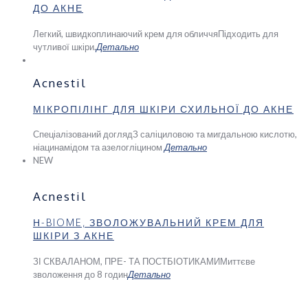
ДО АКНЕ
Легкий, швидкоплинаючий крем для обличчя
Підходить для
чутливої шкіри.
Детально
Acnestil
МІКРОПІЛІНГ ДЛЯ ШКІРИ СХИЛЬНОЇ ДО АКНЕ
Спеціалізований догляд
З саліциловою та мигдальною кислотю,
ніацинамідом та азелогліцином
Детально
NEW
Acnestil
Н-BIOME, ЗВОЛОЖУВАЛЬНИЙ КРЕМ ДЛЯ
ШКІРИ З АКНЕ
ЗІ СКВАЛАНОМ, ПРЕ- ТА ПОСТБІОТИКАМИ
Миттєве
зволоження до 8 годин
Детально