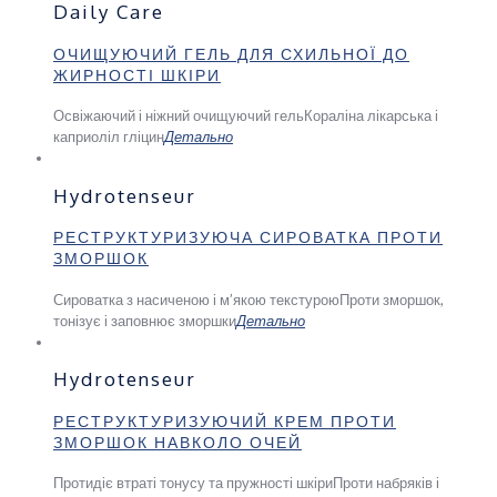
Daily Care
ОЧИЩУЮЧИЙ ГЕЛЬ ДЛЯ СХИЛЬНОЇ ДО
ЖИРНОСТІ ШКІРИ
Освіжаючий і ніжний очищуючий гель
Кораліна лікарська і
каприоліл гліцин
Детально
Hydrotenseur
РЕСТРУКТУРИЗУЮЧА СИРОВАТКА ПРОТИ
ЗМОРШОК
Сироватка з насиченою і м’якою текстурою
Проти зморшок,
тонізує і заповнює зморшки
Детально
Hydrotenseur
РЕСТРУКТУРИЗУЮЧИЙ КРЕМ ПРОТИ
ЗМОРШОК НАВКОЛО ОЧЕЙ
Протидіє втраті тонусу та пружності шкіри
Проти набряків і