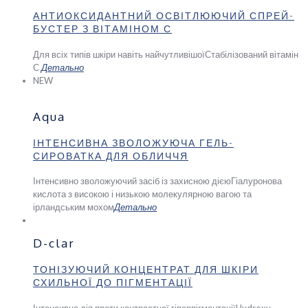
АНТИОКСИДАНТНИЙ ОСВІТЛЮЮЧИЙ СПРЕЙ-
БУСТЕР З ВІТАМІНОМ С
Для всіх типів шкіри навіть найчутливішої
Стабілізований вітамін
С
Детально
NEW
Aqua
ІНТЕНСИВНА ЗВОЛОЖУЮЧА ГЕЛЬ-
СИРОВАТКА ДЛЯ ОБЛИЧЧЯ
Інтенсивно зволожуючий засіб із захисною дією
Гіалуронова
кислота з високою і низькою молекулярною вагою та
ірландським мохом
Детально
D-clar
ТОНІЗУЮЧИЙ КОНЦЕНТРАТ ДЛЯ ШКІРИ
СХИЛЬНОЇ ДО ПІГМЕНТАЦІЇ
Інтенсивна дія проти контрастної гіперпігментації
Hydroxy-