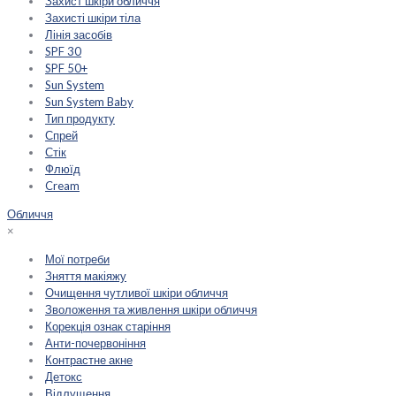
Захист шкіри обличчя
Захисті шкіри тіла
Лінія засобів
SPF 30
SPF 50+
Sun System
Sun System Baby
Тип продукту
Спрей
Стік
Флюїд
Cream
Обличчя
×
Мої потреби
Зняття макіяжу
Очищення чутливої шкіри обличчя
Зволоження та живлення шкіри обличчя
Корекція ознак старіння
Анти-почервоніння
Контрастне акне
Детокс
Відлущення