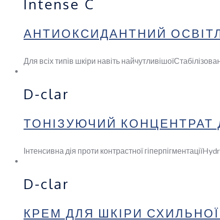
Intense C
АНТИОКСИДАНТНИЙ ОСВІТЛ
Для всіх типів шкіри навіть найчутливішої
Стабілізова
D-clar
ТОНІЗУЮЧИЙ КОНЦЕНТРАТ Д
Інтенсивна дія проти контрастної гіперпігментації
Hydro
D-clar
КРЕМ ДЛЯ ШКІРИ СХИЛЬНОЇ