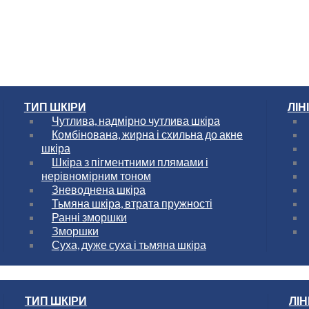
ТИП ШКІРИ
ЛІН
Чутлива, надмірно чутлива шкіра
Комбінована, жирна і схильна до акне
шкіра
Шкіра з пігментними плямами і
нерівномірним тоном
Зневоднена шкіра
Тьмяна шкіра, втрата пружності
Ранні зморшки
Зморшки
Суха, дуже суха і тьмяна шкіра
ТИП ШКІРИ
ЛІН