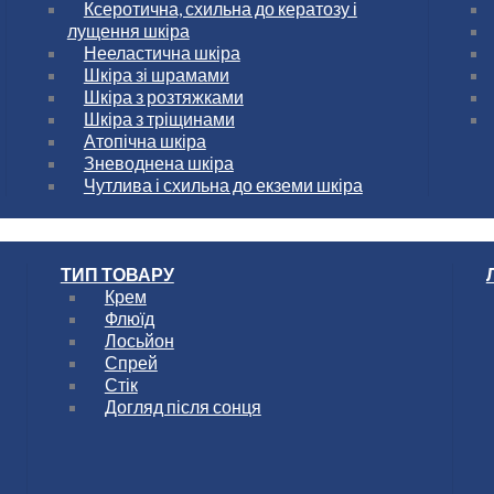
Ксеротична, схильна до кератозу і
лущення шкіра
Нееластична шкіра
Шкіра зі шрамами
Шкіра з розтяжками
Шкіра з тріщинами
Атопічна шкіра
Зневоднена шкіра
Чутлива і схильна до екземи шкіра
ТИП ТОВАРУ
Крем
Флюїд
Лосьйон
Спрей
Стік
Догляд після сонця