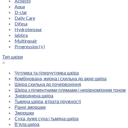
Acnestil
Aqua
D-clar
Daily Care
Difesa
Hydrotenseur
labbra
Multirepair
Progression (+)
Тип шкіри
×
Чутлива та гіперчутлива шкіра
Комбінована, жирна і схильна до акне шкіра
Шкіра схильна до почервоніння
Шкіра з пігментними плямами і нерівномірним тоном
Зневоднена шкіра
Тьмяна шкіра, втрата пружності
Ранні зморшки
Зморшки
Суха, дуже суха і тьмяна шкіра
В'яла шкіра