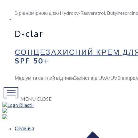
З рівномірною дією
Hydroxy-Resveratrol, Butylresorcino
D-clar
СОНЦЕЗАХИСНИЙ КРЕМ ДЛЯ 
SPF 50+
Медіум та світлий відтінки
Захист від UVA/UVB випро
MENU
CLOSE
Обличчя