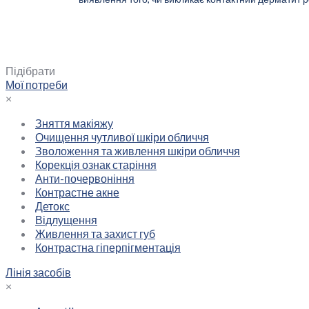
Мої потреби
Контрастна гіперпігментація
Підібрати
Мої потреби
×
Зняття макіяжу
Очищення чутливої шкіри обличчя
Зволоження та живлення шкіри обличчя
Корекція ознак старіння
Анти-почервоніння
Контрастне акне
Детокс
Відлущення
Живлення та захист губ
Контрастна гіперпігментація
Лінія засобів
×