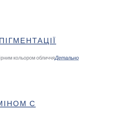
ПІГМЕНТАЦІЇ
мірним кольором обличчя
Детально
МІНОМ С