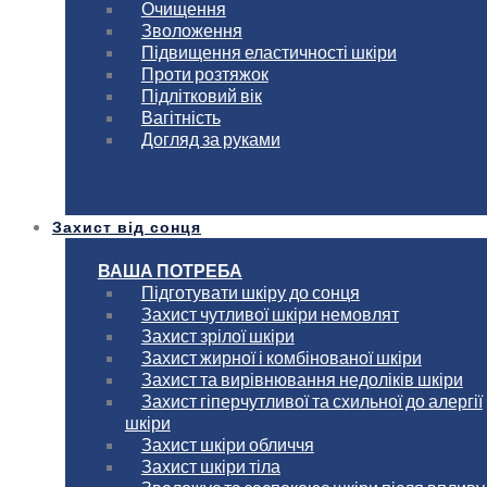
Очищення
Зволоження
Підвищення еластичності шкіри
Проти розтяжок
Підлітковий вік
Вагітність
Догляд за руками
Захист від сонця
ВАША ПОТРЕБА
Підготувати шкіру до сонця
Захист чутливої шкіри немовлят
Захист зрілої шкіри
Захист жирної і комбінованої шкіри
Захист та вирівнювання недоліків шкіри
Захист гіперчутливої та схильної до алергії
шкіри
Захист шкіри обличчя
Захист шкіри тіла