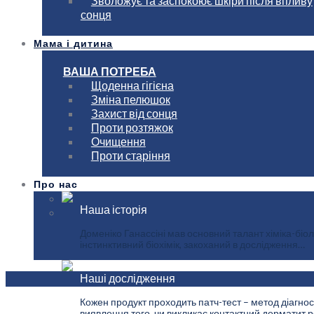
Зволожує та заспокоює шкіри після впливу
сонця
Мама і дитина
ВАША ПОТРЕБА
Щоденна гігієна
Зміна пелюшок
Захист від сонця
Проти розтяжок
Очищення
Проти старіння
Про нас
Наша історія
Доменіко Ганассіні мав основний талант хіміка-біол
інстинктивний біохімік, закоханий в дослідження…
Наші дослідження
Кожен продукт проходить патч-тест – метод діагнос
виявлення того, чи викликає контактний дерматит ре