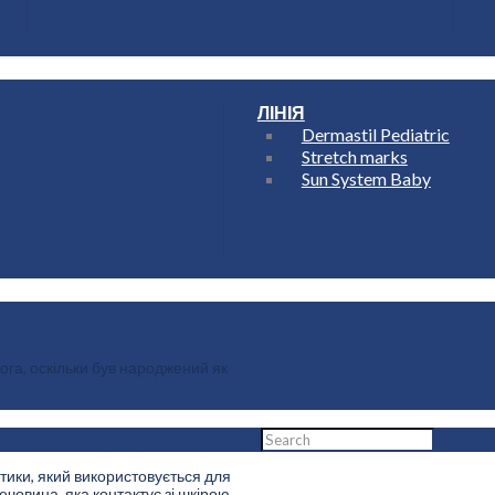
ЛІНІЯ
Dermastil Pediatric
Stretch marks
Sun System Baby
ога, оскільки був народжений як
тики, який використовується для
Home
човина, яка контактує зі шкірою..