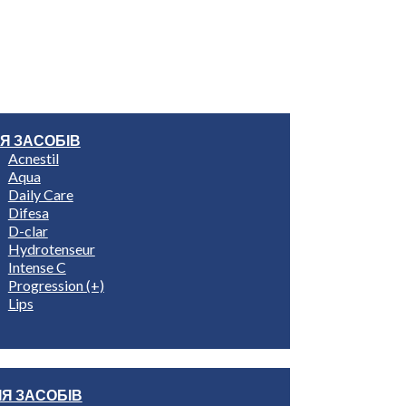
Знайти Rilastil
Пошук на сайті
ІЯ ЗАСОБІВ
Acnestil
Aqua
Daily Care
Difesa
D-clar
Hydrotenseur
Intense C
Progression (+)
Lips
ІЯ ЗАСОБІВ