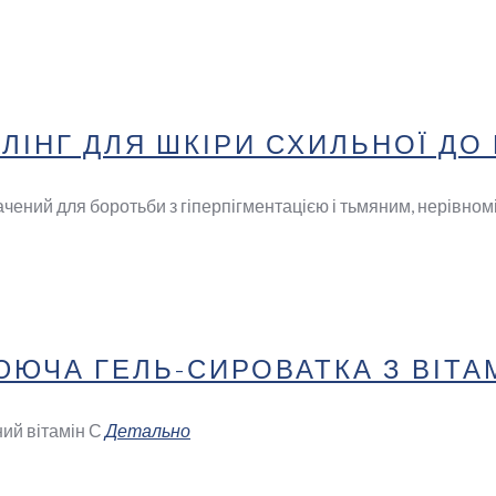
ІНГ ДЛЯ ШКІРИ СХИЛЬНОЇ ДО 
чений для боротьби з гіперпігментацією і тьмяним, нерівно
ЮЧА ГЕЛЬ-СИРОВАТКА З ВІТА
ний вітамін С
Детально