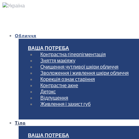
Україна
Обличчя
ВАША ПОТРЕБА
Контрастна гіперпігментація
Зняття макіяжу
Очищення чутливої шкіри обличчя
Зволоження і живлення шкіри обличчя
Корекція ознак старіння
Контрастне акне
Детокс
Відлущення
Живлення і захист губ
Тіло
ВАША ПОТРЕБА