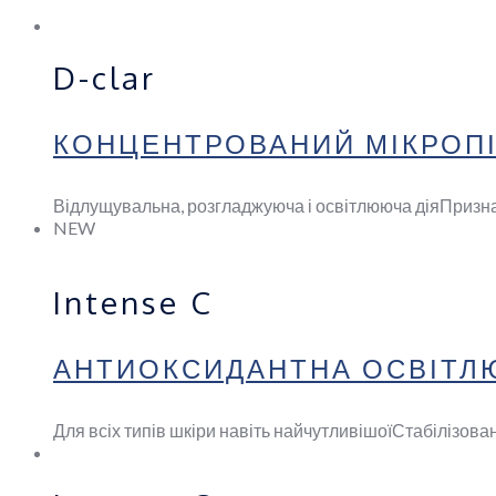
D-clar
КОНЦЕНТРОВАНИЙ МІКРОПІЛ
Відлущувальна, розгладжуюча і освітлююча дія
Призна
NEW
Intense C
АНТИОКСИДАНТНА ОСВІТЛЮ
Для всіх типів шкіри навіть найчутливішої
Стабілізова