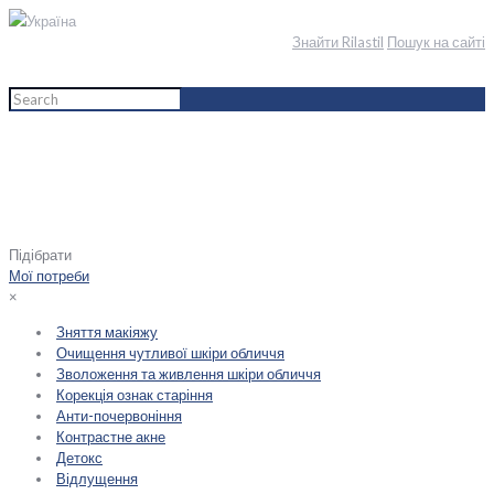
Україна
Знайти Rilastil
Пошук на сайті
Home
English
Обличчя
Тип шкіри
Зневоднена шкіра
Підібрати
Мої потреби
×
Зняття макіяжу
Очищення чутливої шкіри обличчя
Зволоження та живлення шкіри обличчя
Корекція ознак старіння
Анти-почервоніння
Контрастне акне
Детокс
Відлущення