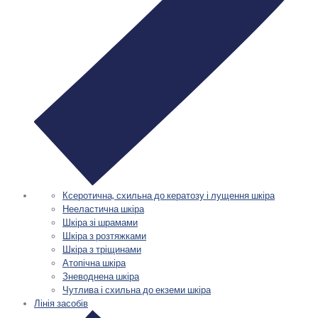
Ксеротична, схильна до кератозу і лущення шкіра
Нееластична шкіра
Шкіра зі шрамами
Шкіра з розтяжками
Шкіра з тріщинами
Атопічна шкіра
Зневоднена шкіра
Чутлива і схильна до екземи шкіра
Лінія засобів