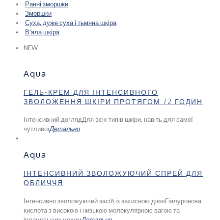
Ранні зморшки
Зморшки
Суха, дуже суха і тьмяна шкіра
В'яла шкіра
NEW
Aqua
ГЕЛЬ-КРЕМ ДЛЯ ІНТЕНСИВНОГО
ЗВОЛОЖЕННЯ ШКІРИ ПРОТЯГОМ 72 ГОДИН
Інтенсивний догляд
Для всіх типів шкіри, навіть для самої
чутливої
Детально
Aqua
ІНТЕНСИВНИЙ ЗВОЛОЖУЮЧИЙ СПРЕЙ ДЛЯ
ОБЛИЧЧЯ
Інтенсивно зволожуючий засіб із захисною дією
Гіалуронова
кислота з високою і низькою молекулярною вагою та
ірландським мохом
Детально