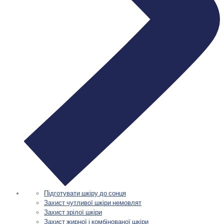
Підготувати шкіру до сонця
Захист чутливої шкіри немовлят
Захист зрілої шкіри
Захист жирної і комбінованої шкіри