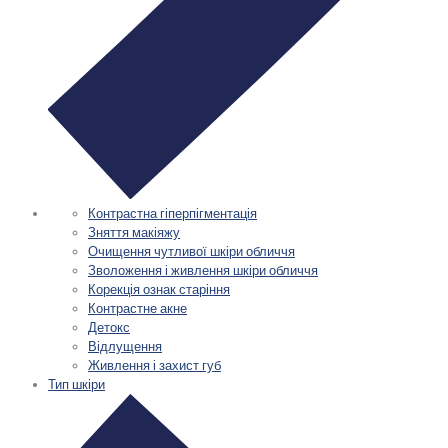
Контрастна гіперпігментація
Зняття макіяжу
Очищення чутливої шкіри обличчя
Зволоження і живлення шкіри обличчя
Корекція ознак старіння
Контрастне акне
Детокс
Відлущення
Живлення і захист губ
Тип шкіри