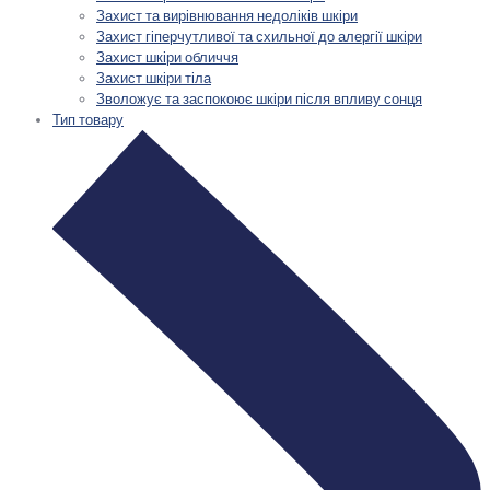
Захист та вирівнювання недоліків шкіри
Захист гіперчутливої та схильної до алергії шкіри
Захист шкіри обличчя
Захист шкіри тіла
Зволожує та заспокоює шкіри після впливу сонця
Тип товару