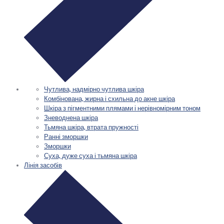
Чутлива, надмірно чутлива шкіра
Комбінована, жирна і схильна до акне шкіра
Шкіра з пігментними плямами і нерівномірним тоном
Зневоднена шкіра
Тьмяна шкіра, втрата пружності
Ранні зморшки
Зморшки
Суха, дуже суха і тьмяна шкіра
Лінія засобів