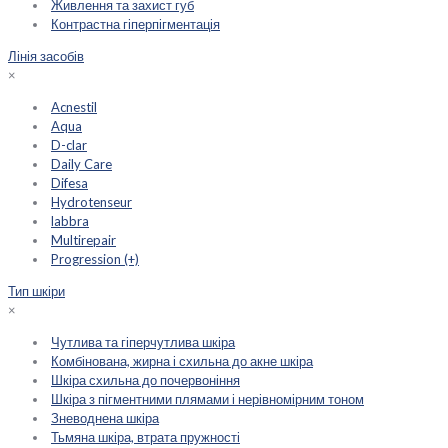
Живлення та захист губ
Контрастна гіперпігментація
Лінія засобів
×
Acnestil
Aqua
D-clar
Daily Care
Difesa
Hydrotenseur
labbra
Multirepair
Progression (+)
Тип шкіри
×
Чутлива та гіперчутлива шкіра
Комбінована, жирна і схильна до акне шкіра
Шкіра схильна до почервоніння
Шкіра з пігментними плямами і нерівномірним тоном
Зневоднена шкіра
Тьмяна шкіра, втрата пружності