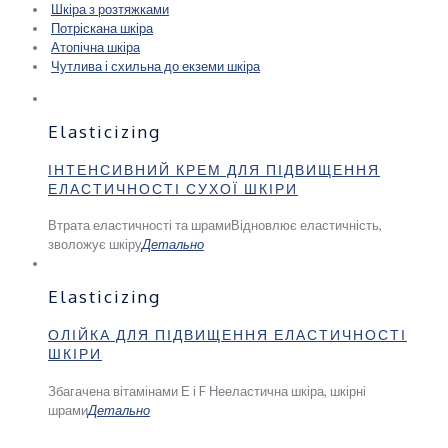
Шкіра з розтяжками
Потріскана шкіра
Атопічна шкіра
Чутлива і схильна до екземи шкіра
Elasticizing
ІНТЕНСИВНИЙ КРЕМ ДЛЯ ПІДВИЩЕННЯ
ЕЛАСТИЧНОСТІ СУХОЇ ШКІРИ
Втрата еластичності та шрами
Відновлює еластичність,
зволожує шкіру
Детально
Elasticizing
ОЛІЙКА ДЛЯ ПІДВИЩЕННЯ ЕЛАСТИЧНОСТІ
ШКІРИ
Збагачена вітамінами Е і F
Нееластична шкіра, шкірні
шрами
Детально