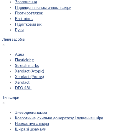
Зволоження
Підвищення еластичності шкіри
Проти розтяжок
Вагітність
Підлітковий вік
Руки
Лінія засобів
×
Aqua
Elasticizing
Stretch marks
Xerolact (Atopic)
Xerolact (Podos)
Xerolact
DEO 48H
Тип шкіри
×
Зневоднена шкіра
Ксеротична, схильна до кератозу і лущення шкіра
Нееластична шкіра
Шкіра зі шрамами