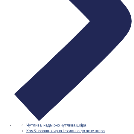
Чутлива, надмірно чутлива шкіра
Комбінована, жирна і схильна до акне шкіра