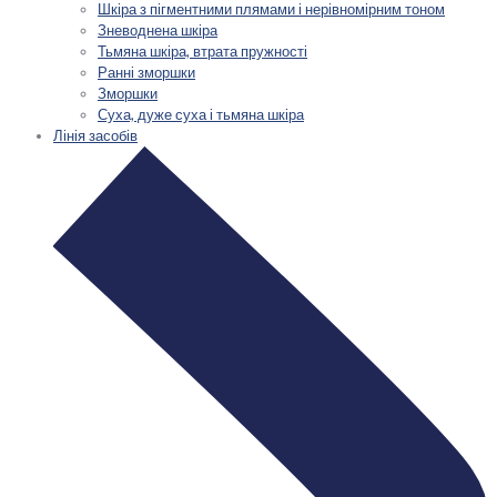
Шкіра з пігментними плямами і нерівномірним тоном
Зневоднена шкіра
Тьмяна шкіра, втрата пружності
Ранні зморшки
Зморшки
Суха, дуже суха і тьмяна шкіра
Лінія засобів