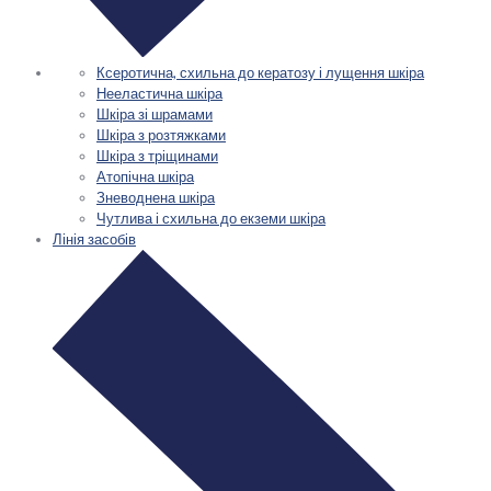
Ксеротична, схильна до кератозу і лущення шкіра
Нееластична шкіра
Шкіра зі шрамами
Шкіра з розтяжками
Шкіра з тріщинами
Атопічна шкіра
Зневоднена шкіра
Чутлива і схильна до екземи шкіра
Лінія засобів