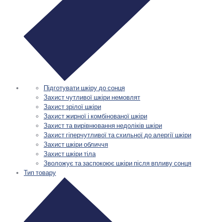
Підготувати шкіру до сонця
Захист чутливої шкіри немовлят
Захист зрілої шкіри
Захист жирної і комбінованої шкіри
Захист та вирівнювання недоліків шкіри
Захист гіперчутливої та схильної до алергії шкіри
Захист шкіри обличчя
Захист шкіри тіла
Зволожує та заспокоює шкіри після впливу сонця
Тип товару