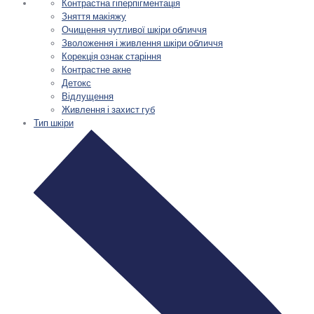
Контрастна гіперпігментація
Зняття макіяжу
Очищення чутливої шкіри обличчя
Зволоження і живлення шкіри обличчя
Корекція ознак старіння
Контрастне акне
Детокс
Відлущення
Живлення і захист губ
Тип шкіри