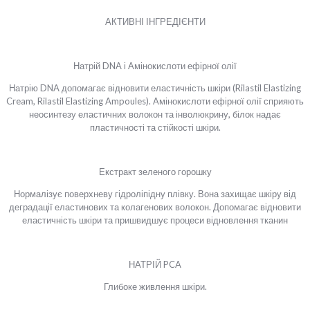
АКТИВНІ ІНГРЕДІЄНТИ
Натрій DNA і Амінокислоти ефірної олії
Натрію DNA допомагає відновити еластичність шкіри (Rilastil Elastizing
Cream, Rilastil Elastizing Ampoules). Амінокислоти ефірної олії сприяють
неосинтезу еластичних волокон та інволюкрину, білок надає
пластичності та стійкості шкіри.
Екстракт зеленого горошку
Нормалізує поверхневу гідроліпідну плівку. Вона захищає шкіру від
деградації еластинових та колагенових волокон. Допомагає відновити
еластичність шкіри та пришвидшує процеси відновлення тканин
НАТРІЙ PCA
Глибоке живлення шкіри.