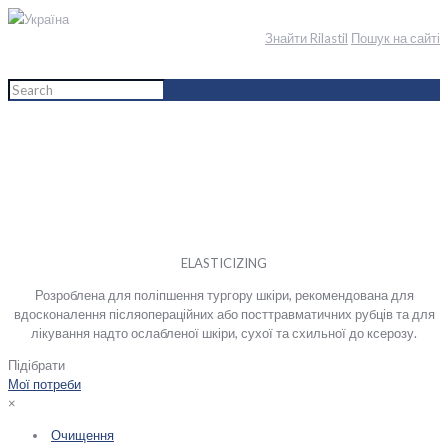
Україна
Знайти Rilastil
Пошук на сайті
Home
English
Тіло
Лінія засобів
Elasticizing
ELASTICIZING
Розроблена для поліпшення тургору шкіри, рекомендована для
вдосконалення післяопераційних або посттравматичних рубців та для
лікування надто ослабленої шкіри, сухої та схильної до ксерозу.
Підібрати
Мої потреби
×
Очищення