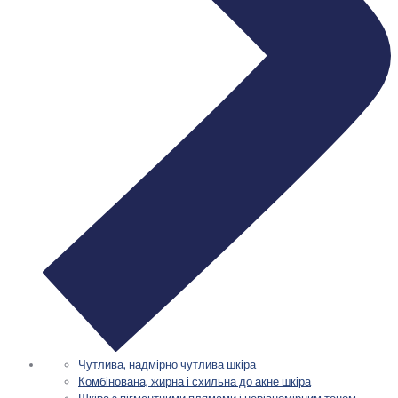
Чутлива, надмірно чутлива шкіра
Комбінована, жирна і схильна до акне шкіра