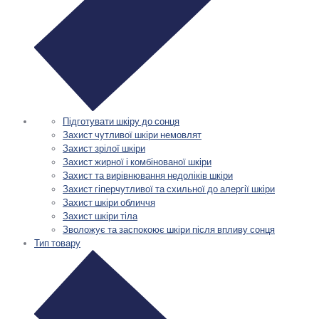
Підготувати шкіру до сонця
Захист чутливої шкіри немовлят
Захист зрілої шкіри
Захист жирної і комбінованої шкіри
Захист та вирівнювання недоліків шкіри
Захист гіперчутливої та схильної до алергії шкіри
Захист шкіри обличчя
Захист шкіри тіла
Зволожує та заспокоює шкіри після впливу сонця
Тип товару