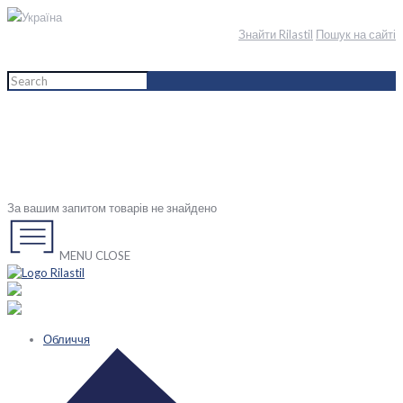
Україна
Знайти Rilastil
Пошук на сайті
Home
English
Мама і дитина
Мої потреби
Cleansing
За вашим запитом товарів не знайдено
MENU
CLOSE
Обличчя