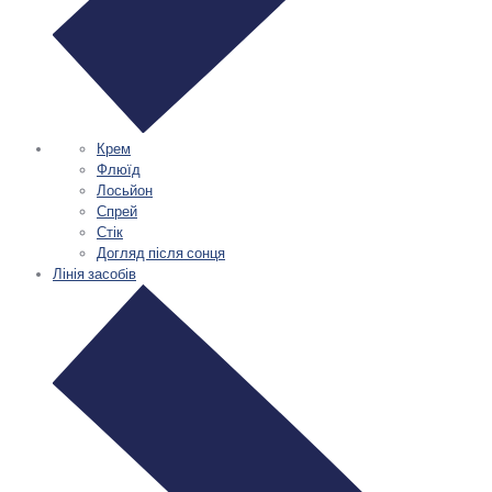
Крем
Флюїд
Лосьйон
Спрей
Стік
Догляд після сонця
Лінія засобів