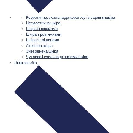
Ксеротична, схильна до кератозу і лущення шкіра
Нееластична шкіра
Шкіра зі шрамами
Шкіра з розтяжками
Шкіра з тріщинами
Атопічна шкіра
Зневоднена шкіра
Чутлива і схильна до екземи шкіра
Лінія засобів