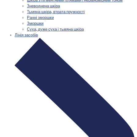
Шкіра з пігментними плямами і нерівномірним тоном
Зневоднена шкіра
Тьмяна шкіра, втрата пружності
Ранні зморшки
Зморшки
Суха, дуже суха і тьмяна шкіра
Лінія засобів