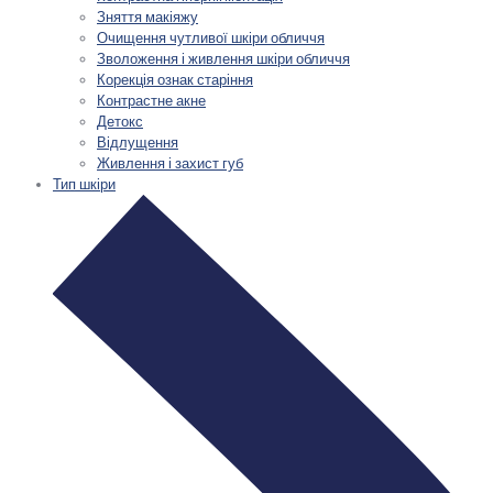
Зняття макіяжу
Очищення чутливої шкіри обличчя
Зволоження і живлення шкіри обличчя
Корекція ознак старіння
Контрастне акне
Детокс
Відлущення
Живлення і захист губ
Тип шкіри