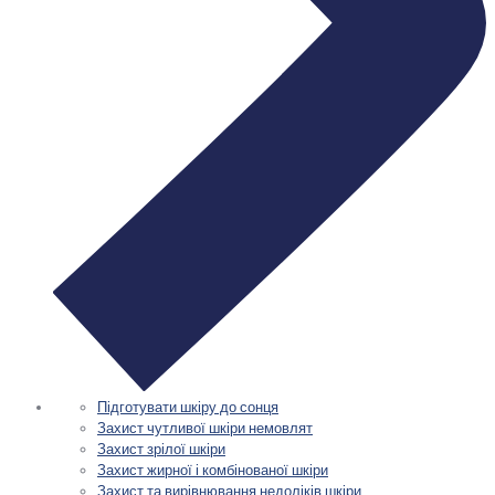
Підготувати шкіру до сонця
Захист чутливої шкіри немовлят
Захист зрілої шкіри
Захист жирної і комбінованої шкіри
Захист та вирівнювання недоліків шкіри