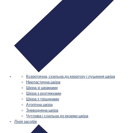
Ксеротична, схильна до кератозу і лущення шкіра
Нееластична шкіра
Шкіра зі шрамами
Шкіра з розтяжками
Шкіра з тріщинами
Атопічна шкіра
Зневоднена шкіра
Чутлива і схильна до екземи шкіра
Лінія засобів