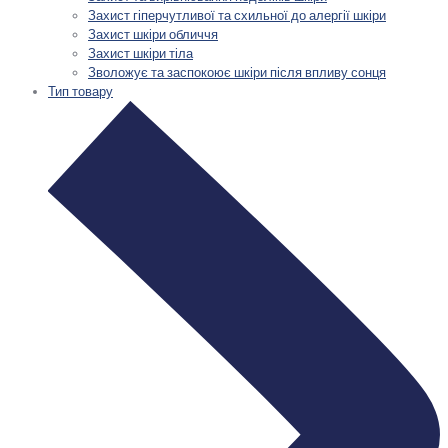
Захист гіперчутливої та схильної до алергії шкіри
Захист шкіри обличчя
Захист шкіри тіла
Зволожує та заспокоює шкіри після впливу сонця
Тип товару