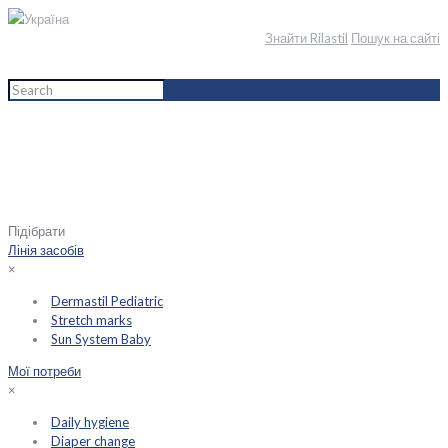
Україна
Знайти Rilastil
Пошук на сайті
Home
English
Мама і дитина
Мої потреби
Sun protection
Підібрати
Лінія засобів
×
Dermastil Pediatric
Stretch marks
Sun System Baby
Мої потреби
×
Daily hygiene
Diaper change