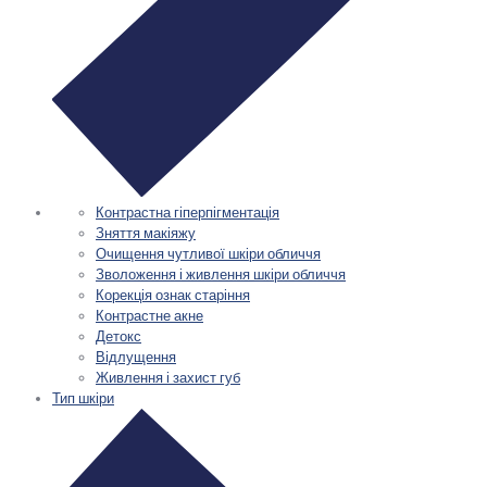
Контрастна гіперпігментація
Зняття макіяжу
Очищення чутливої шкіри обличчя
Зволоження і живлення шкіри обличчя
Корекція ознак старіння
Контрастне акне
Детокс
Відлущення
Живлення і захист губ
Тип шкіри