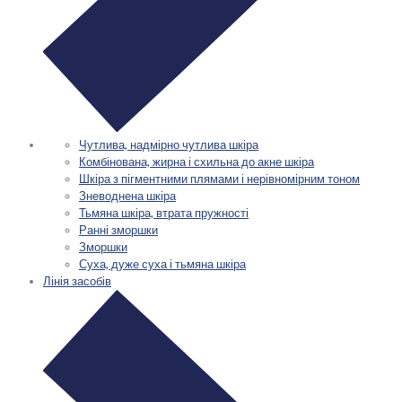
Чутлива, надмірно чутлива шкіра
Комбінована, жирна і схильна до акне шкіра
Шкіра з пігментними плямами і нерівномірним тоном
Зневоднена шкіра
Тьмяна шкіра, втрата пружності
Ранні зморшки
Зморшки
Суха, дуже суха і тьмяна шкіра
Лінія засобів