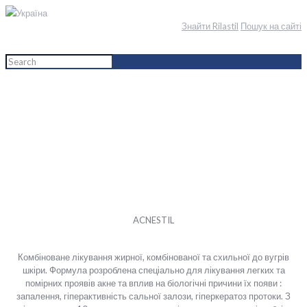
Україна
Знайти Rilastil
Пошук на сайті
Home
English
Обличчя
Лінія засобів
Acnestil
ACNESTIL
Комбіноване лікування жирної, комбінованої та схильної до вугрів
шкіри. Формула розроблена спеціально для лікування легких та
помірних проявів акне та вплив на біологічні причини їх появи :
запалення, гіперактивність сальної залози, гіперкератоз протоки. З