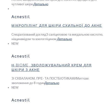
чутливої шкіри.
Детально
Acnestil
МІКРОПІЛІНГ ДЛЯ ШКІРИ СХИЛЬНОЇ ДО АКНЕ
Спеціалізований догляд
З саліциловою та мигдальною кислотю,
ніацинамідом та азелогліцином
Детально
NEW
Acnestil
Н-BIOME, ЗВОЛОЖУВАЛЬНИЙ КРЕМ ДЛЯ
ШКІРИ З АКНЕ
ЗІ СКВАЛАНОМ, ПРЕ- ТА ПОСТБІОТИКАМИ
Миттєве
зволоження до 8 годин
Детально
NEW
Acnestil