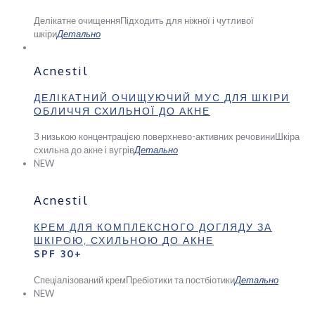
Делікатне очищення
Підходить для ніжної і чутливої
шкіри
Детально
Acnestil
ДЕЛІКАТНИЙ ОЧИЩУЮЧИЙ МУС ДЛЯ ШКІРИ
ОБЛИЧЧЯ СХИЛЬНОЇ ДО АКНЕ
З низькою концентрацією поверхнево-активних речовини
Шкіра
схильна до акне і вугрів
Детально
NEW
Acnestil
КРЕМ ДЛЯ КОМПЛЕКСНОГО ДОГЛЯДУ ЗА
ШКІРОЮ, СХИЛЬНОЮ ДО АКНЕ
SPF 30+
Спеціалізований крем
Пребіотики та постбіотики
Детально
NEW