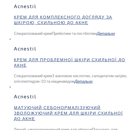
Acnestil
КРЕМ ДЛЯ КОМПЛЕКСНОГО ДОГЛЯДУ ЗА
ШКІРОЮ, СХИЛЬНОЮ ДО АКНЕ
Спеціалізований крем
Пребіотики та постбіотики
Детально
Acnestil
КРЕМ ДЛЯ ПРОБЛЕМНОЇ ШКІРИ СХИЛЬНОЇ ДО
АКНЕ
Спеціалізований крем
З азеловою кислотою, саліцилатом натрію,
олігопептидом-10 та ніацинамідом
Детально
Acnestil
МАТУЮЧИЙ СЕБОНОРМАЛІЗУЮЧИЙ
ЗВОЛОЖУЮЧИЙ КРЕМ ДЛЯ ШКІРИ СХИЛЬНОЇ
ДО АКНЕ
Легкий, швидкоплинаючий крем для обличчя
Підходить для