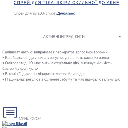
СПРЕЙ ДЛЯ ТІЛА ШКІРИ СХИЛЬНОЇ ДО АКНЕ
Спрей для тіла
0% спирту
Детально
АКТИВНІ ІНГРЕДІЄНТИ
•
Саліцилат натрію: виправляє гіперкератоз волосяної воронки
• Калій азелоіл дигліцинат: регулює діяльність сальних залоз
• Олігопептид-10: має антибактеріальну дію, зменшує кількість
бактерій у фолікулах
• Вітамін E, дикалій гліциризат: заспокійлива дія
• Ніацинамід: регулює виділення себуму та має відновлювальну дію
MENU
CLOSE