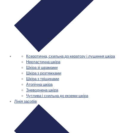
Ксеротична, схильна до кератозу і лущення шкіра
Нееластична шкіра
Шкіра зі шрамами
Шкіра з розтяжками
Шкіра з тріщинами
Атопічна шкіра
Зневоднена шкіра
Чутлива і схильна до екземи шкіра
Лінія засобів