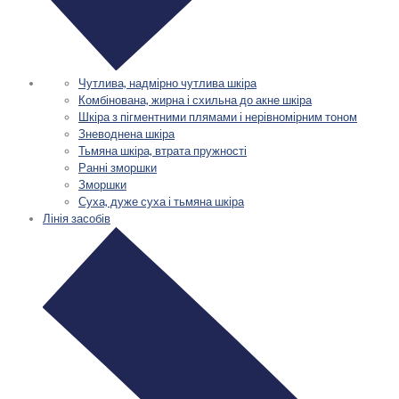
Чутлива, надмірно чутлива шкіра
Комбінована, жирна і схильна до акне шкіра
Шкіра з пігментними плямами і нерівномірним тоном
Зневоднена шкіра
Тьмяна шкіра, втрата пружності
Ранні зморшки
Зморшки
Суха, дуже суха і тьмяна шкіра
Лінія засобів