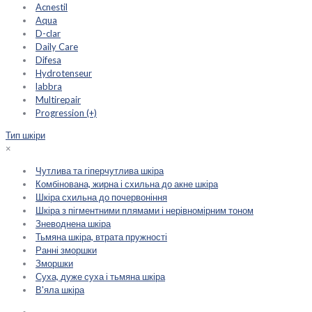
Acnestil
Aqua
D-clar
Daily Care
Difesa
Hydrotenseur
labbra
Multirepair
Progression (+)
Тип шкіри
×
Чутлива та гіперчутлива шкіра
Комбінована, жирна і схильна до акне шкіра
Шкіра схильна до почервоніння
Шкіра з пігментними плямами і нерівномірним тоном
Зневоднена шкіра
Тьмяна шкіра, втрата пружності
Ранні зморшки
Зморшки
Суха, дуже суха і тьмяна шкіра
В'яла шкіра