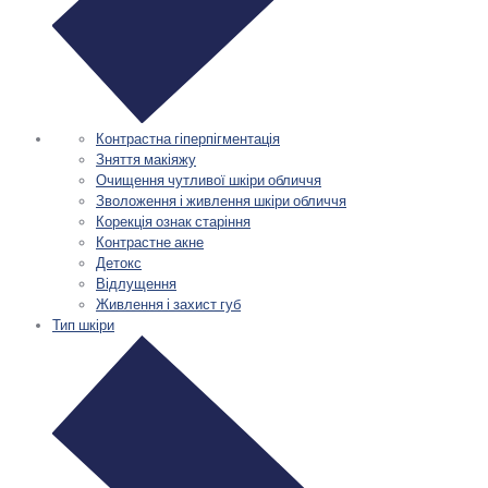
Контрастна гіперпігментація
Зняття макіяжу
Очищення чутливої шкіри обличчя
Зволоження і живлення шкіри обличчя
Корекція ознак старіння
Контрастне акне
Детокс
Відлущення
Живлення і захист губ
Тип шкіри