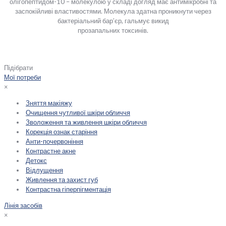
олігопептидом-10 – молекулою у складі догляд має антимікробні та
заспокійливі властивостями. Молекула здатна проникнути через
бактеріальний бар’єр, гальмує викид
прозапальних токсинів.
Підібрати
Мої потреби
×
Зняття макіяжу
Очищення чутливої шкіри обличчя
Зволоження та живлення шкіри обличчя
Корекція ознак старіння
Анти-почервоніння
Контрастне акне
Детокс
Відлущення
Живлення та захист губ
Контрастна гіперпігментація
Лінія засобів
×