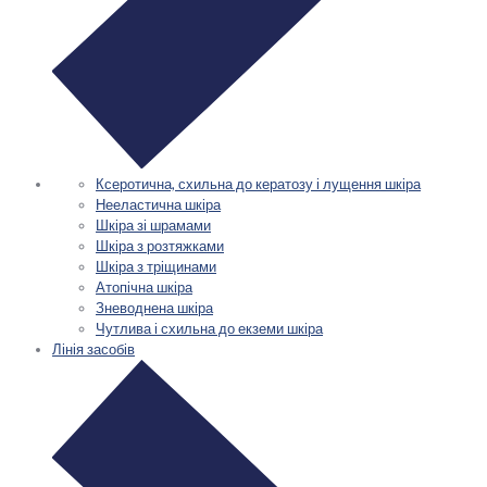
Ксеротична, схильна до кератозу і лущення шкіра
Нееластична шкіра
Шкіра зі шрамами
Шкіра з розтяжками
Шкіра з тріщинами
Атопічна шкіра
Зневоднена шкіра
Чутлива і схильна до екземи шкіра
Лінія засобів