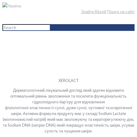
Україна
Знайти Rilastil
Пошук на сайті
Home
English
Тіло
Лінія засобів
Xerolact
XEROLACT
Дерматологічний лікувальний догляд який здатен відновити
оптимальний рівень зволоження та посилити функціональність
гідроліпідного бар’єру для відновлення
фізіологічної еластичності сухої, дуже сухої, чутливої та ксеротичної
шкіри. Активна формула продукту має у складі Sodium Lactate
(молочнокислий натрій) який має зволожуючу та кераторегулюючу дію,
та Sodium DNA (натрію DNA) який покращує еластичність шкіри, усуває
сухість та лущення шкіри.