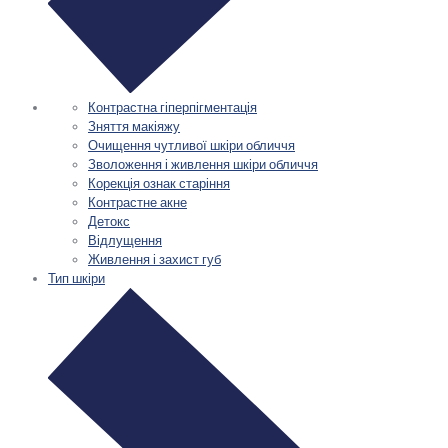
Контрастна гіперпігментація
Зняття макіяжу
Очищення чутливої шкіри обличчя
Зволоження і живлення шкіри обличчя
Корекція ознак старіння
Контрастне акне
Детокс
Відлущення
Живлення і захист губ
Тип шкіри