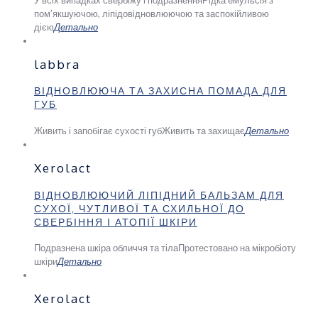
пом’якшуючою, ліпідовідновлюючою та заспокійливою
дією
Детально
labbra
ВІДНОВЛЮЮЧА ТА ЗАХИСНА ПОМАДА ДЛЯ
ГУБ
Живить і запобігає сухості губ
Живить та захищає
Детально
Xerolact
ВІДНОВЛЮЮЧИЙ ЛІПІДНИЙ БАЛЬЗАМ ДЛЯ
СУХОЇ, ЧУТЛИВОЇ ТА СХИЛЬНОЇ ДО
СВЕРБІННЯ І АТОПІЇ ШКІРИ
Подразнена шкіра обличчя та тіла
Протестовано на мікробіоту
шкіри
Детально
Xerolact