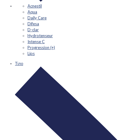
Acnestil
Aqua
Daily Care
Difesa
D-clar
Hydrotenseur
Intense C
Progression (+)
Lips
Тіло