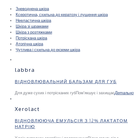
Зневоднена шкіра
Ксеротична, схильна до кератозу і лущення шкіра
Нееластична шкіра
Шкіра зі шрамами
Шкіра з розтяжками
Потріскана шкіра
Атопічна шкіра
Чутлива і схильна до екземи шкіра
labbra
ВІДНОВЛЮВАЛЬНИЙ БАЛЬЗАМ ДЛЯ ГУБ
Для дуже сухих і потрісканих губ
Пом'якшує і захищає
Детально
Xerolact
ВІДНОВЛЮЮЧА ЕМУЛЬСІЯ З 12% ЛАКТАТОМ
НАТРІЮ
У всіх випадках свербіжу і подразнення
Рідка емульсія з