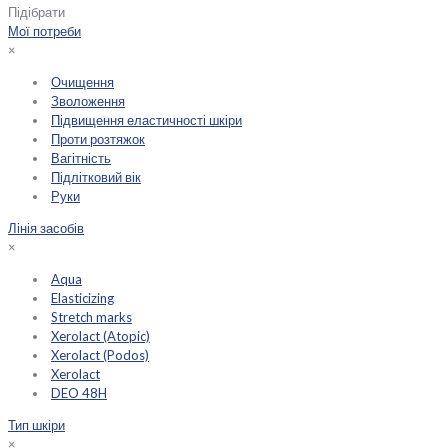
Підібрати
Мої потреби
×
Очищення
Зволоження
Підвищення еластичності шкіри
Проти розтяжок
Вагітність
Підлітковий вік
Руки
Лінія засобів
×
Aqua
Elasticizing
Stretch marks
Xerolact (Atopic)
Xerolact (Podos)
Xerolact
DEO 48H
Тип шкіри
×