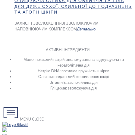
ОЧИЩУЮЧА ОЛІЙКА ДЛЯ ОБЛИЧЧЯ ТА ТІЛА
ДЛЯ ДУЖЕ СУХОЇ, СХИЛЬНОЇ ДО ПОДРАЗНЕНЬ
ТА АТОПІЇ ШКІРИ
ЗАХИСТ І ЗВОЛОЖЕННЯ
ЗІ ЗВОЛОЖУЮЧИМ І
НАПОВНЮЮЧИМ КОМПЛЕКСОМ
Детально
АКТИВНІ ІНГРЕДІЄНТИ
Молочнокислий натрій: зволожувальна, відлущуюча та
кератолітична дія
Натрію DNA: посилює пружність шкіриn
Олія ши: надає глибоке живлення шкірі
Вітамін E: заспокійлива дія
Гліцерин: зволожуюча дія
MENU
CLOSE