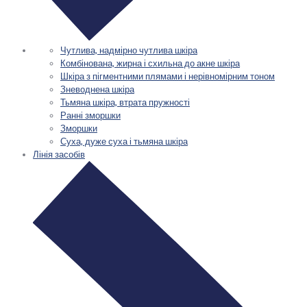
Чутлива, надмірно чутлива шкіра
Комбінована, жирна і схильна до акне шкіра
Шкіра з пігментними плямами і нерівномірним тоном
Зневоднена шкіра
Тьмяна шкіра, втрата пружності
Ранні зморшки
Зморшки
Суха, дуже суха і тьмяна шкіра
Лінія засобів