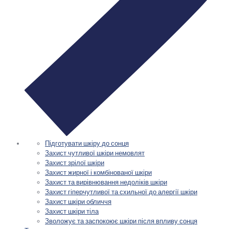
Підготувати шкіру до сонця
Захист чутливої шкіри немовлят
Захист зрілої шкіри
Захист жирної і комбінованої шкіри
Захист та вирівнювання недоліків шкіри
Захист гіперчутливої та схильної до алергії шкіри
Захист шкіри обличчя
Захист шкіри тіла
Зволожує та заспокоює шкіри після впливу сонця