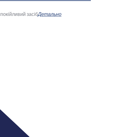
покійливий засіб
Детально