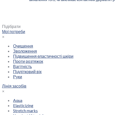
Тип шкіри
Зневоднена шкіра
Підібрати
Мої потреби
×
Очищення
Зволоження
Підвищення еластичності шкіри
Проти розтяжок
Вагітність
Підлітковий вік
Руки
Лінія засобів
×
Aqua
Elasticizing
Stretch marks