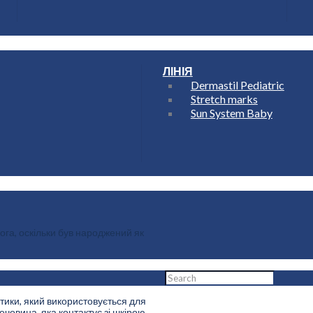
ЛІНІЯ
Dermastil Pediatric
Stretch marks
Sun System Baby
ога, оскільки був народжений як
тики, який використовується для
Home
човина, яка контактує зі шкірою..