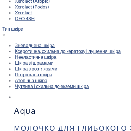
Xerolact (Atopic)
Xerolact (Podos)
Xerolact
DEO 48H
Тип шкіри
×
Зневоднена шкіра
Ксеротична, схильна до кератозу і лущення шкіра
Нееластична шкіра
Шкіра зі шрамами
Шкіра з розтяжками
Потріскана шкіра
Атопічна шкіра
Чутлива і схильна до екземи шкіра
Aqua
МОЛОЧКО ДЛЯ ГЛИБОКОГО