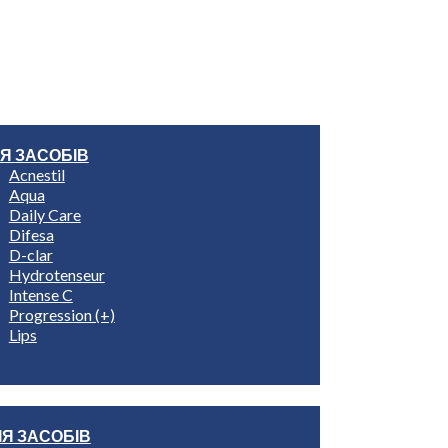
Знайти Rilastil
Пошук на сайті
ІЯ ЗАСОБІВ
Acnestil
Aqua
Daily Care
Difesa
D-clar
Hydrotenseur
Intense C
Progression (+)
Lips
ІЯ ЗАСОБІВ