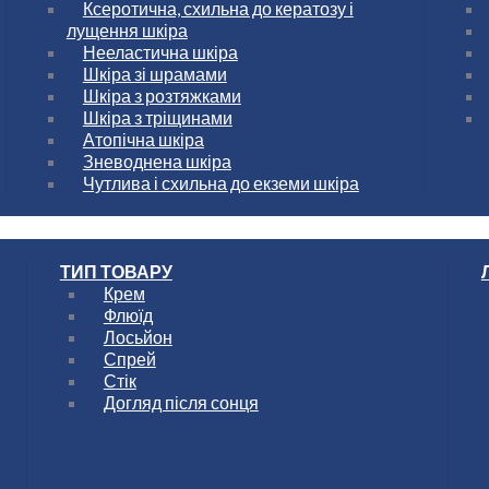
Ксеротична, схильна до кератозу і
лущення шкіра
Нееластична шкіра
Шкіра зі шрамами
Шкіра з розтяжками
Шкіра з тріщинами
Атопічна шкіра
Зневоднена шкіра
Чутлива і схильна до екземи шкіра
ТИП ТОВАРУ
Крем
Флюїд
Лосьйон
Спрей
Стік
Догляд після сонця