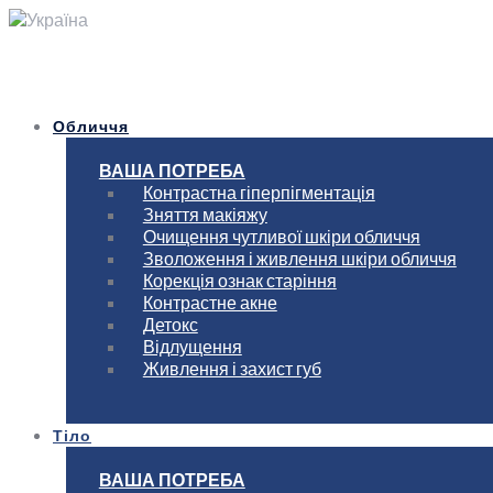
Україна
Обличчя
ВАША ПОТРЕБА
Контрастна гіперпігментація
Зняття макіяжу
Очищення чутливої шкіри обличчя
Зволоження і живлення шкіри обличчя
Корекція ознак старіння
Контрастне акне
Детокс
Відлущення
Живлення і захист губ
Тіло
ВАША ПОТРЕБА