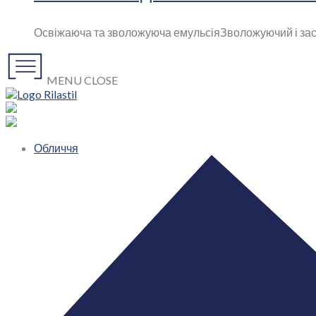
Освіжаюча та зволожуюча емульсія
Зволожуючий і зас
MENU
CLOSE
Обличчя