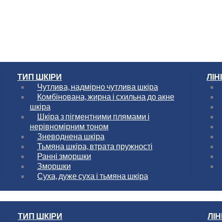
ТИП ШКІРИ
ЛІН
Чутлива, надмірно чутлива шкіра
Комбінована, жирна і схильна до акне
шкіра
Шкіра з пігментними плямами і
нерівномірним тоном
Зневоднена шкіра
Тьмяна шкіра, втрата пружності
Ранні зморшки
Зморшки
Суха, дуже суха і тьмяна шкіра
ТИП ШКІРИ
ЛІН