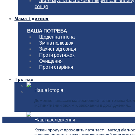
Зволожує та заспокоює шкіри після впливу
сонця
Мама і дитина
ВАША ПОТРЕБА
Щоденна гігієна
Зміна пелюшок
Захист від сонця
Проти розтяжок
Очищення
Проти старіння
Про нас
Наша історія
Доменіко Ганассіні мав основний талант хіміка-біол
інстинктивний біохімік, закоханий в дослідження…
Наші дослідження
Кожен продукт проходить патч-тест – метод діагнос
виявлення того, чи викликає контактний дерматит ре