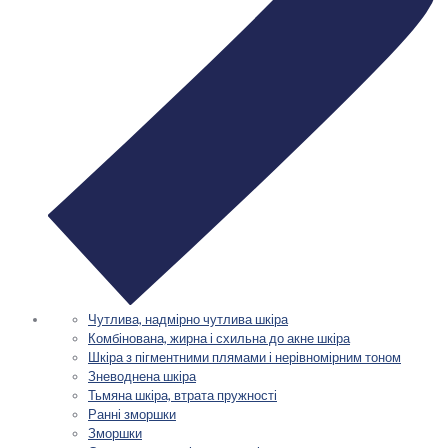
Чутлива, надмірно чутлива шкіра
Комбінована, жирна і схильна до акне шкіра
Шкіра з пігментними плямами і нерівномірним тоном
Зневоднена шкіра
Тьмяна шкіра, втрата пружності
Ранні зморшки
Зморшки