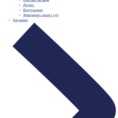
Детокс
Відлущення
Живлення і захист губ
Тип шкіри