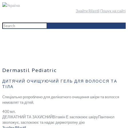
Україна
Знайти Rilastil
Пошук на сайті
Home
English
Мама і дитина
ДИТЯЧИЙ ОЧИЩУЮЧИЙ ГЕЛЬ ДЛЯ ВОЛОССЯ ТА ТІЛА
Dermastil Pediatric
ДИТЯЧИЙ ОЧИЩУЮЧИЙ ГЕЛЬ ДЛЯ ВОЛОССЯ ТА
ТІЛА
Спеціально розроблено для делікатного очищення шкіри та волосся
немовлят та дітей.
400 мл.
ДЕЛІКАТНИЙ ТА ЗАХИСНИЙ
Вітамін Е заспокоює шкіру
Пантенол
зволожує, заспокоює та надає дермотропну дію
Знайти Rilastil