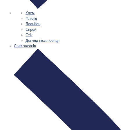
Крем
Флюїд
Лосьйон
Спрей
Стік
Догляд після сонця
Лінія засобів