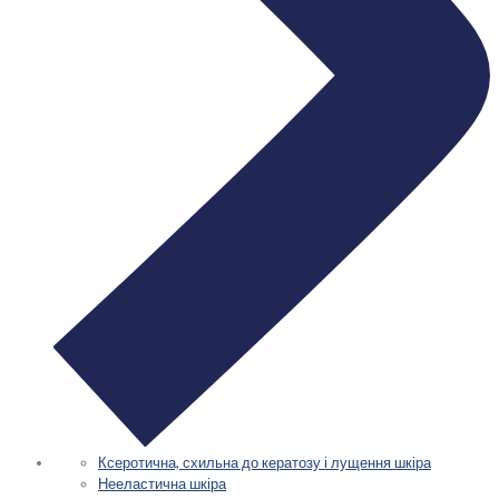
Ксеротична, схильна до кератозу і лущення шкіра
Нееластична шкіра