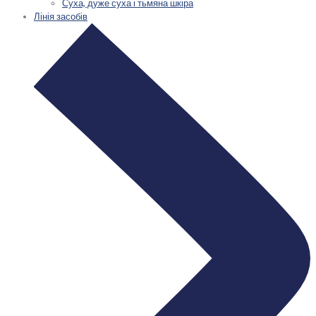
Суха, дуже суха і тьмяна шкіра
Лінія засобів