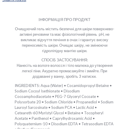
ІНФОРМАЦІЯ ПРО ПРОДУКТ
Очищуючий гель містить безпечні для шкіри поверхнево-
активні речовини та має фізіологічний рівень pH, не
викликає відчуття печіння в очах і гарантує високу
переносимість шкіри. Очищає шкіру, не змінюючи
гідроліпідну мантію шкіри.
СПОСІБ ЗАСТОСУВАННЯ:
Нанесіть на вологе волосся і тіло малюка до утворення
легкої піни. Акуратно промасажуйте і змийте. При
додаванні у ванну, зробіть 3 натиски.
INGREDIENTS: Aqua (Water) • Cocamidopropyl Betaine •
Sodium Cocoyl Isethionate • Disodium
Cocoamphodiacetate • PEG-7 Glyceryl Cocoate •
Polysorbate 20 • Sodium Chloride • Propanediol • Sodium
Lauroyl Sarcosinate • Sodium PCA • Lactic Acid •
Ceteareth-60 Myristyl Glycol • Betaine • Tocopheryl
Acetate • Panthenol • Caprylhydroxamic Acid •
Polyquaternium-10 • Disodium EDTA • Tetrasodium EDTA