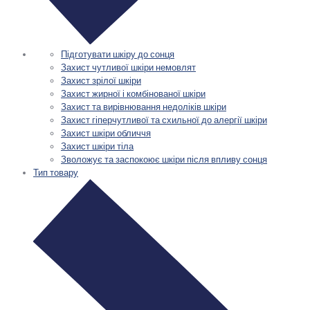
Підготувати шкіру до сонця
Захист чутливої шкіри немовлят
Захист зрілої шкіри
Захист жирної і комбінованої шкіри
Захист та вирівнювання недоліків шкіри
Захист гіперчутливої та схильної до алергії шкіри
Захист шкіри обличчя
Захист шкіри тіла
Зволожує та заспокоює шкіри після впливу сонця
Тип товару