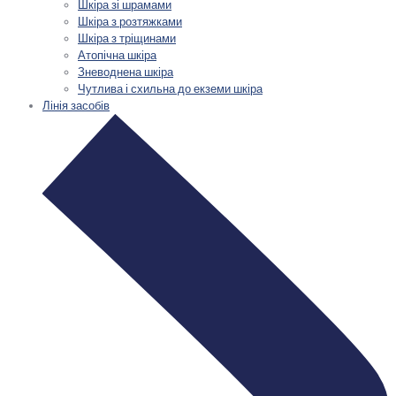
Шкіра зі шрамами
Шкіра з розтяжками
Шкіра з тріщинами
Атопічна шкіра
Зневоднена шкіра
Чутлива і схильна до екземи шкіра
Лінія засобів